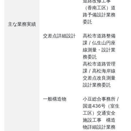
道路改修工事
（香南工区）道
路予備設計業務
委託
主な業務実績
交差点詳細設計
高松市道路整備
課 / 仏生山円座
線測量・設計業
務委託
高松市道路管理
課 / 高松海岸線
交差点改良測量
設計業務委託
一般構造物
小豆総合事務所 /
国道436号（室生
工区）交通安全
施設工事 構造
物詳細設計業務