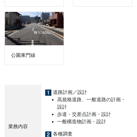
公園東門線
道路計画／設計
高規格道路、一般道路の計画・
設計
歩道・交差点計画・設計
一般構造物計画・設計
業務内容
各種調査