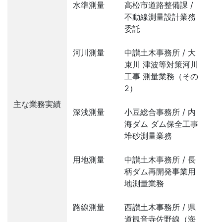
水準測量
高松市道路整備課 /
不動線測量設計業務
委託
河川測量
中讃土木事務所 / 大
束川 津波等対策河川
工事 測量業務（その
2）
主な業務実績
深浅測量
小豆総合事務所 / 内
海ダム ダム保全工事
堆砂測量業務
用地測量
中讃土木事務所 / 長
柄ダム再開発事業用
地測量業務
路線測量
西讃土木事務所 / 県
道観音寺佐野線（海